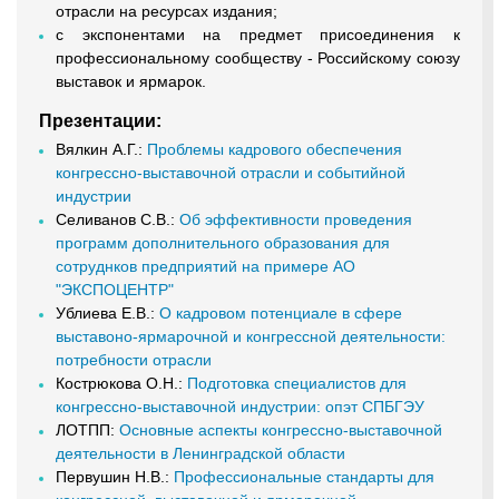
отрасли на ресурсах издания;
с экспонентами на предмет присоединения к
профессиональному сообществу - Российскому союзу
выставок и ярмарок.
Презентации:
Вялкин А.Г.:
Проблемы кадрового обеспечения
конгрессно-выставочной отрасли и событийной
индустрии
Селиванов С.В.:
Об эффективности проведения
программ дополнительного образования для
сотруднков предприятий на примере АО
"ЭКСПОЦЕНТР"
Ублиева Е.В.:
О кадровом потенциале в сфере
выставоно-ярмарочной и конгрессной деятельности:
потребности отрасли
Кострюкова О.Н.:
Подготовка специалистов для
конгрессно-выставочной индустрии: опэт СПБГЭУ
ЛОТПП:
Основные аспекты конгрессно-выставочной
деятельности в Ленинградской области
Первушин Н.В.:
Профессиональные стандарты для