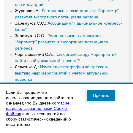
для индустрии
Журавлев А.:
Региональные выставки как "барометр"
развития экспортного потенциала региона
Заремуков С.С.:
Ассоциация "Национальное конгресс-
бюро"
Заремуков С.С.:
Региональные выставки как
"барометр" развития и экспортного потенциала
регионов
Чернышевский С.А.:
Как организатору мероприятий
найти свой уникальный "почерк"?
Левченко Д.:
Изменение географии конгрессно-
выставочных мероприятий с учетом актуальной
повестки
Если Вы продолжите
Принять
использование данного сайта, это
Благодарим членов РСВЯ, компании «АСТ Телеком» и
означает, что Вы даете
согласие
«ЭКСПОКОНСТА», за помощь в оформлении и
на использование нами Cookie-
застройке стенда, и команду АО «Экспоцентр» за
файлов
и иных технологий по
организацию форума и радушный прием!
сбору статистических сведений о
посетителях
До новых встреч, коллеги!