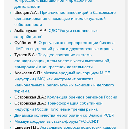
конгрессной, выставочной и ярмарочной
деятельности
Швецов А.А.:
Привлечение инвестиций и банковского
финансирования с помощью интеллектуальной
собственности
Амбарцумян А.Р.:
СДС "Услуги выставочных
застройщиков"
Субботин В.:
О результатах переориентации бизнеса
ЦМТ на внутренний рынок и дружественные страны
Тутаев В.А.:
Текущее состояние системы
стандартизации, в том числе в части выставочной,
ярмарочной и конгрессной деятельности
Алексеев С.П.:
Международный консорциум MICE
индустрии (IMC) как инструмент развития
национальных и региональных экономик и делового
туризма
Островская Д.А.:
Коллекция брендов регионов России
Островская Д.А.:
Трансформация событийной
индустрии России. Ключевые тренды рынка
Динамика количества мероприятий со Знаком РСВЯ
Международная выставка-форум "РОССИЯ"
Евневич Н.Г.:
Актуальные вопросы подготовки кадров